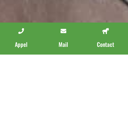
Besoin de plus d'informations ?
Contactez-nous !
Appel
Mail
Contact
Pour davantage d’informations sur les formations
et stages d’équitation, n’hésitez pas
à
contacter
votre centre équestre La Bride du
Cazal au
05.53.63.15.49
.