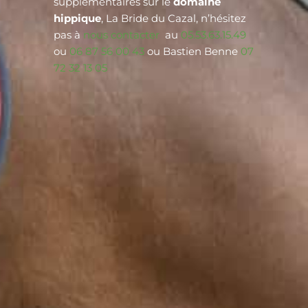
supplémentaires sur le
domaine
hippique
, La Bride du Cazal, n’hésitez
pas à
nous contacter
au
05.53.63.15.49
ou
06 87 56 00 43
ou Bastien Benne
07
72 32 13 05